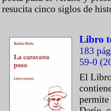
resucita cinco siglos de his
Libro t
183 pág
59-0 (2
El Libr
contiene
permite
Darío, c