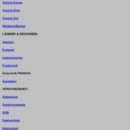
Tranvía Essay
Tranvía Kino
Tranvía Sur
Wedding-Bücher
LÄNDER & REGIONEN:
Spanien
Portugal
Lateinamerika
Frankreich
Zeitschrift TRANVIA:
Ausgaben
VERSCHIEDENES:
Antiquariat
Sonderangebote
AGB
Datenschutz
Impressum