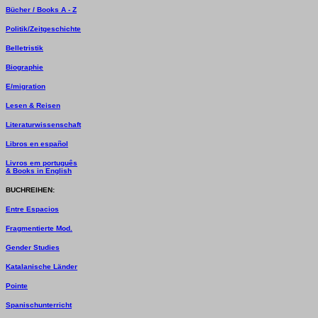
Bücher / Books A - Z
Politik/Zeitgeschichte
Belletristik
Biographie
E/migration
Lesen & Reisen
Literaturwissenschaft
Libros en español
Livros em português
& Books in English
BUCHREIHEN:
Entre Espacios
Fragmentierte Mod.
Gender Studies
Katalanische Länder
Pointe
Spanischunterricht